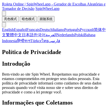
Roleta Online | SpinWheel.app - Gerador de Escolhas Aleatórias e
Tomador de Decisão
SpinWheel.app
亮色模式
暗色模式
跟随系统
English
Español
Français
Deutsch
Italiano
Português
Русский
简体中
文
繁體中文
日本語
한국어
العربية
Nederlands
Polski
Bahasa
Indonesia
हिन्दी
বাংলা
Türkçe
ไทย
فارسی
Política de Privacidade
Introdução
Bem-vindo ao site Spin Wheel. Respeitamos sua privacidade e
estamos comprometidos em proteger seus dados pessoais. Esta
política de privacidade informará como cuidamos de seus dados
pessoais quando você visita nosso site e sobre seus direitos de
privacidade e como a lei protege você.
Informações que Coletamos