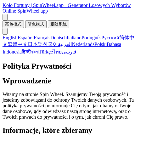
Koło Fortuny | SpinWheel.app - Generator Losowych Wyborów
Online
SpinWheel.app
亮色模式
暗色模式
跟随系统
English
Español
Français
Deutsch
Italiano
Português
Русский
简体中
文
繁體中文
日本語
한국어
العربية
Nederlands
Polski
Bahasa
Indonesia
हिन्दी
বাংলা
Türkçe
ไทย
فارسی
Polityka Prywatności
Wprowadzenie
Witamy na stronie Spin Wheel. Szanujemy Twoją prywatność i
jesteśmy zobowiązani do ochrony Twoich danych osobowych. Ta
polityka prywatności poinformuje Cię o tym, jak dbamy o Twoje
dane osobowe, gdy odwiedzasz naszą stronę internetową, oraz o
Twoich prawach do prywatności i o tym, jak chroni Cię prawo.
Informacje, które zbieramy